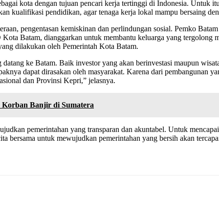
bagai kota dengan tujuan pencari kerja tertinggi di Indonesia. Untuk 
 kualifikasi pendidikan, agar tenaga kerja lokal mampu bersaing denga
hteraan, pengentasan kemiskinan dan perlindungan sosial. Pemko Bata
 Kota Batam, dianggarkan untuk membantu keluarga yang tergolong mi
yang dilakukan oleh Pemerintah Kota Batam.
datang ke Batam. Baik investor yang akan berinvestasi maupun wisa
paknya dapat dirasakan oleh masyarakat. Karena dari pembangunan ya
ional dan Provinsi Kepri,” jelasnya.
Korban Banjir di Sumatera
ewujudkan pemerintahan yang transparan dan akuntabel. Untuk mencapa
ita bersama untuk mewujudkan pemerintahan yang bersih akan tercapai