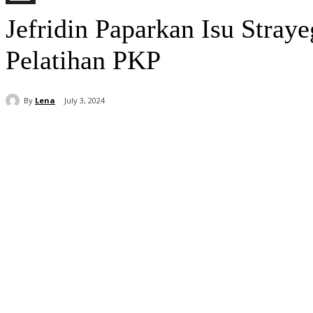
Jefridin Paparkan Isu Stra
Pelatihan PKP
By
Lena
July 3, 2024
Share