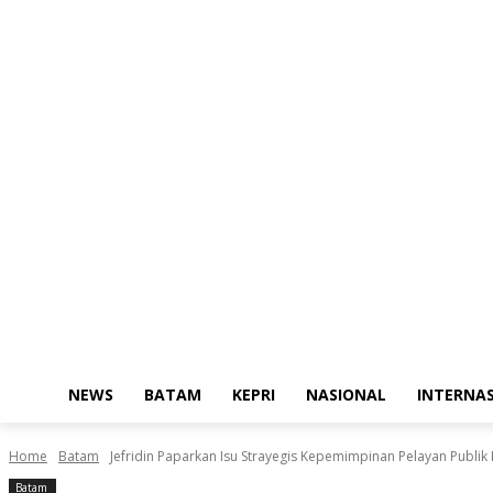
NEWS
BATAM
KEPRI
NASIONAL
INTERNA
Home
Batam
Jefridin Paparkan Isu Strayegis Kepemimpinan Pelayan Publik
Batam