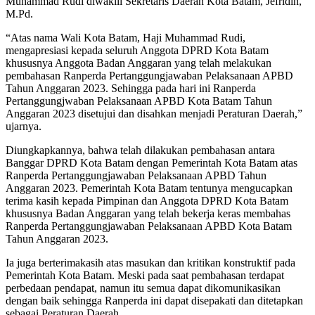
Muhammad Rudi diwakili Sekretaris Daerah Kota Batam, Jefridin,
M.Pd.
“Atas nama Wali Kota Batam, Haji Muhammad Rudi,
mengapresiasi kepada seluruh Anggota DPRD Kota Batam
khususnya Anggota Badan Anggaran yang telah melakukan
pembahasan Ranperda Pertanggungjawaban Pelaksanaan APBD
Tahun Anggaran 2023. Sehingga pada hari ini Ranperda
Pertanggungjwaban Pelaksanaan APBD Kota Batam Tahun
Anggaran 2023 disetujui dan disahkan menjadi Peraturan Daerah,”
ujarnya.
Diungkapkannya, bahwa telah dilakukan pembahasan antara
Banggar DPRD Kota Batam dengan Pemerintah Kota Batam atas
Ranperda Pertanggungjawaban Pelaksanaan APBD Tahun
Anggaran 2023. Pemerintah Kota Batam tentunya mengucapkan
terima kasih kepada Pimpinan dan Anggota DPRD Kota Batam
khususnya Badan Anggaran yang telah bekerja keras membahas
Ranperda Pertanggungjawaban Pelaksanaan APBD Kota Batam
Tahun Anggaran 2023.
Ia juga berterimakasih atas masukan dan kritikan konstruktif pada
Pemerintah Kota Batam. Meski pada saat pembahasan terdapat
perbedaan pendapat, namun itu semua dapat dikomunikasikan
dengan baik sehingga Ranperda ini dapat disepakati dan ditetapkan
sebagai Peraturan Daerah.