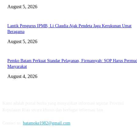
August 5, 2026
Lantik Pengurus IPMB, Li Claudia Ajak Pendeta Jaga Kerukunan Umat
Beragama
August 5, 2026
Pemko Batam Perkuat Standar Pelayanan, Firmansyah: SOP Harus Permu
Masyarakat
August 4, 2026
ABOUT US
Kami adalah portal berita yang menyajikan informasi seputar Provinsi
Kepulauan Riau secara khusus dan berbagai informasi lain.
Contact us:
batamoke1982@gmail.com