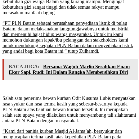
kebutuhan gizi warga Batam yang kurang mampu. Mengingat
kebutuhan gizi sangat tinggi dan tidak semua rakyat mampu
merasakan manfaat daging.
“PT PLN Batam sebagai perusahaan penyediaan listrik di pulau
Batam, dalam melaksanakan tanggungjawabnya untuk melistriki
dan memenuhi hajat hidup warga masyarakat. Untuk itu kami
memohon dukungan iapak/ibu pelanggan dan stakeholders kami
untuk mendukung kegiatan PLN Batam dalam menyediakan listrik
yang andal bagi kota Batam ini,” tutup Zulhamdi.
BACA JUGA:
Bersama Wagub Marlin Serahkan Enam
Ekor Sapi, Rudi: Ini Dalam Rangka Membersihkan Diri
Salah satu penerima hewan kurban Odit Kusuma Lubis menyatakan
rasa syukur dan rasa terima kasih yang sebesar-besarnya kepada
PLN Batam atas bantuan hewan kurban tersebut. Ini merupakan
salah satu upaya yang dilakukan untuk menyambung tali silahturami
antara PLN Batam dengan masyarakat.
“Kami dari panitia kurban Masjid Al-Jama’ah, bersyukur dan
mengucapkan terima kasih atas kepedulian PLN Batam pada