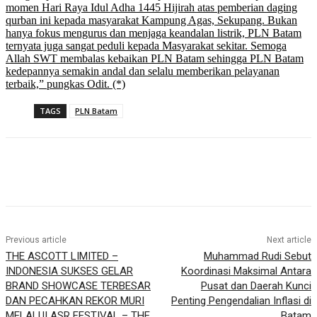
momen Hari Raya Idul Adha 1445 Hijirah atas pemberian daging
qurban ini kepada masyarakat Kampung Agas, Sekupang. Bukan
hanya fokus mengurus dan menjaga keandalan listrik, PLN Batam
ternyata juga sangat peduli kepada Masyarakat sekitar. Semoga
Allah SWT membalas kebaikan PLN Batam sehingga PLN Batam
kedepannya semakin andal dan selalu memberikan pelayanan
terbaik,” pungkas Odit. (*)
TAGS
PLN Batam
Previous article
Next article
THE ASCOTT LIMITED –
Muhammad Rudi Sebut
INDONESIA SUKSES GELAR
Koordinasi Maksimal Antara
BRAND SHOWCASE TERBESAR
Pusat dan Daerah Kunci
DAN PECAHKAN REKOR MURI
Penting Pengendalian Inflasi di
MELALUI ASR FESTIVAL – THE
Batam